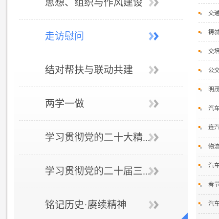
思想、组织与作风建设
交通
铸
走访慰问
交
结对帮扶与联动共建
公交
明
两学一做
汽
连
学习贯彻党的二十大精...
物流
汽
学习贯彻党的二十届三...
春
铭记历史·赓续精神
汽