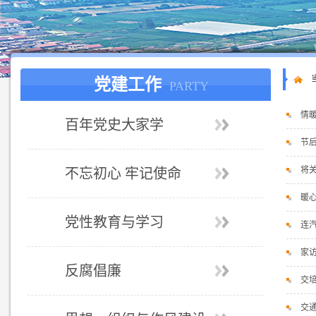
党建工作
PARTY
情
百年党史大家学
节
将
不忘初心 牢记使命
暖
党性教育与学习
连
家访
反腐倡廉
交
交通