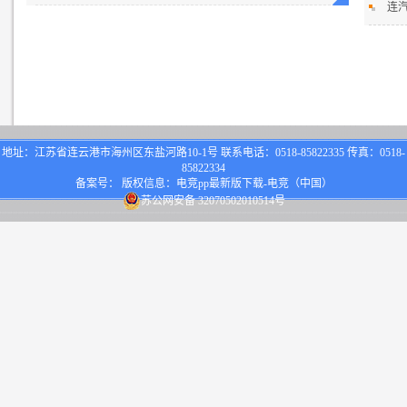
连
地址：江苏省连云港市海州区东盐河路10-1号 联系电话：0518-85822335 传真：0518-
85822334
备案号： 版权信息：电竞pp最新版下载-电竞（中国）
苏公网安备 32070502010514号