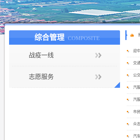
综合管理
COMPOSITE
迎
战疫一线
交
公交
志愿服务
汽
汽
市
众志
汽