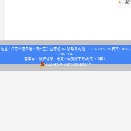
连汽
地址：江苏省连云港市海州区东盐河路10-1号 联系电话：0518-85822335 传真：0518-
85822334
备案号： 版权信息：电竞pp最新版下载-电竞（中国）
苏公网安备 32070502010514号