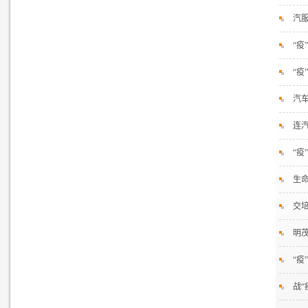
汽
“疫
“疫
汽
连
“
生
交
明
“疫
战“