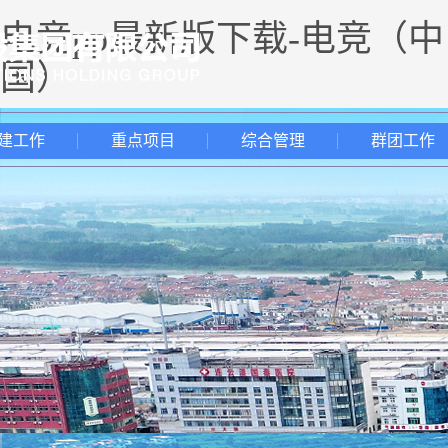
电竞pp最新版下载-电竞（中
国）
建工作
重点项目
综合管理
群团工作