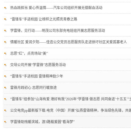
热血践担当 爱心传温情——汽车公司组织开展无偿献血活动
“雷锋车”手进校园 让榜样之光照亮青春之路
学雷锋，见行动——明茂公司东部充电班组开展志愿服务活动
情暖社区 爱润夕阳——佳连公交党员志愿服务队走进徐圩社区关爱孤寡老人
志愿“红”，点亮场站“美”
交培公司开展“学雷锋”志愿服务活动
“雷锋车”手进校园 雷锋精神励少年
雷锋月践初心 志愿同行暖旅途
“雷锋车”组参加“山海有爱 港好有我”2026年“学雷锋 做志愿 共同奋进‘十五五
公交电竞pp最新版下载-电竞（中国）开展“弘扬雷锋精神，争当绿色先锋，共
学雷锋助残暖滨城，游3路载爱圆“看海梦”