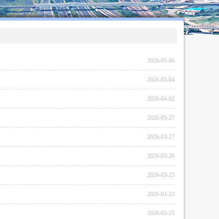
2026-05-06
2026-05-04
2026-04-02
2026-03-27
2026-03-27
2026-03-26
2026-03-25
2026-03-23
2026-03-23