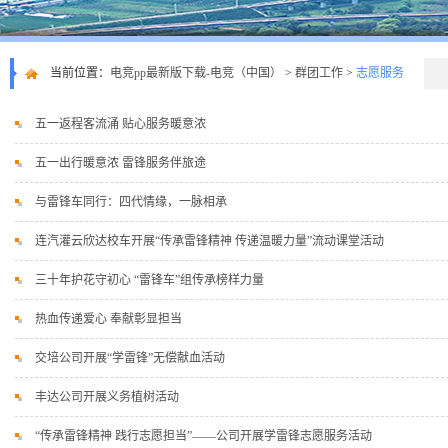
当前位置：
电竞pp最新版下载-电竞（中国）
>
群团工作
>
志愿服务
五一返程客流涌 贴心服务暖意浓
五一出行暖意浓 雷锋服务伴旅途
与雷锋车同行：四代情缘，一脉相承
连汽灌云欣达校车开展“传承雷锋精神 传递温暖力量”流动课堂活动
三十年护花守初心 “雷锋车”组传承榜样力量
热血传递爱心 奉献彰显担当
交培公司开展“学雷锋”无偿献血活动
丰达公司开展义务植树活动
“传承雷锋精神 践行志愿担当”——公司开展学雷锋志愿服务活动