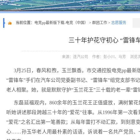
当前位置：
电竞pp最新版下载-电竞（中国）
>
群团工作
>
志愿服务
三十年护花守初心 “雷锋
来源：连汽公司
作者：彭小川、马芳
浏览次
3月25日，春风和煦，玉兰飘香。市交通控股电竞pp最新
“雷锋车”手们在汽车公司党委副书记、“雷锋车”组党支部
老人相聚。她，就是默默守护“玉兰花王”三十载的老一辈“雷
东磊延福观内，860余年的玉兰花王正值盛放，满树繁花
听她讲述那段跨越三十年的“爱花”往事。从1996年第一
“爱花”之名汇出第一笔善款；从每年雷打不动汇款，到刻意
心……孙玉华老人用最朴素的话语，诉说着一名共产党员、