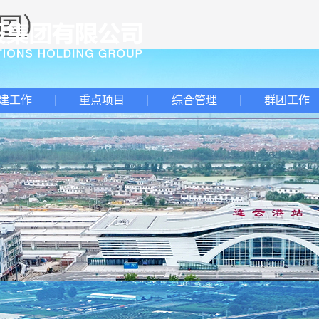
中国）
建工作
重点项目
综合管理
群团工作