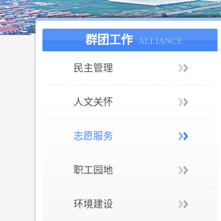
群团工作
ALLIANCE
民主管理
人文关怀
志愿服务
职工园地
环境建设