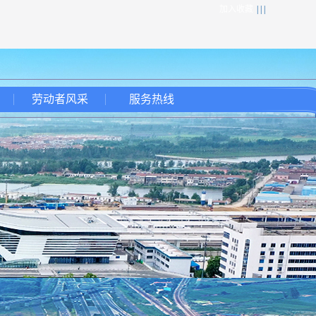
加入收藏
| | |
劳动者风采
服务热线