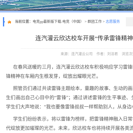
当前位置：
电竞pp最新版下载-电竞（中国）
>
群团工作
>
志愿服务
连汽灌云欣达校车开展“传承雷锋精神
来源：连汽灌云公司
作者：刘洁君
浏览次
在春风送暖的三月，连汽灌云欣达校车积极响应学习雷锋
锋精神在车厢内生根发芽，绽放出耀眼光芒。
照管员们通过共读雷锋主题绘本，童趣的故事、生动的画
生们画出自己心目中的“雷锋”；通过讲述雷锋的生平事迹
学生们大声地说：“我也要像雷锋叔叔一样帮助别人，从身边小
学生们纷纷表示，将以雷锋为榜样，把雷锋精神融入日常
代绽放更加璀璨的光芒。未来，欣达校车也将持续开展各类