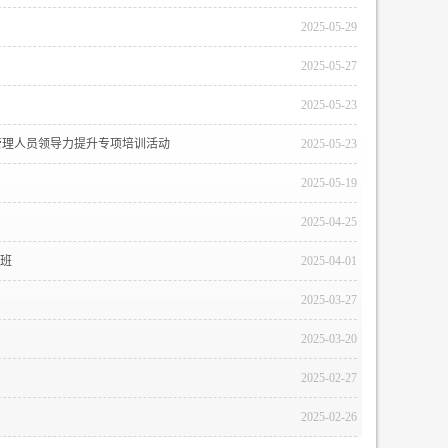
2025-05-29
2025-05-27
2025-05-23
管理人员领导力提升专项培训活动
2025-05-23
2025-05-19
2025-04-25
训班
2025-04-01
2025-03-27
2025-03-20
2025-02-27
2025-02-26