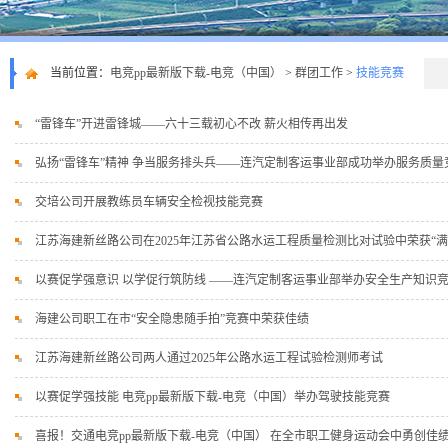
当前位置：
电竞pp最新版下载-电竞（中国）
>
群团工作
>
技能竞赛
“雷锋车”开进雷锋城——六十三载初心不改 薪火相传再出发
弘扬“雷锋车”精神 争当服务排头兵——连汽定制客运事业部成功举办服务质量
交培公司开展教练员车辆安全检视技能竞赛
江苏海建新丝路公司在2025年江苏省公路水运工程质量检测比对试验中荣获“满
以赛促学强意识 以学促行筑防线 ——连汽定制客运事业部举办安全生产知识
海建公司职工在市“安全隐患随手拍”竞赛中荣获佳绩
江苏海建新丝路公司两人通过2025年公路水运工程试验检测师考试
以赛促学强技能 电竞pp最新版下载-电竞（中国）举办驾驶技能竞赛
喜报！交通电竞pp最新版下载-电竞（中国） 在全市职工健身运动会中勇创佳