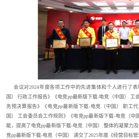
会议对
2024年度各项工作中的先进集体和个人进行了表
国） 行政工作报告》《电竞pp最新版下载-电竞（中国） 工
务预决算报告》
《电竞pp最新版下载-电竞（中国） 职工
国） 工会委员会工作规则》《电竞pp最新版下载-电竞（中
能，提高了电竞pp最新版下载-电竞（中国） 整体的凝聚力
竞pp最新版下载-电竞（中国） 递交了
2025年度《经营目标