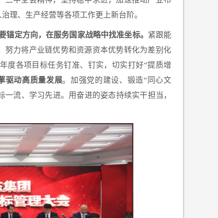
人治理、生产经营等各项工作更上新台阶。
要锚定方向，在服务国家战略中找准坐标。
紧跟能
，努力将产业链优势和资源资本优势转化为差别化
年度各项目标任务钉准、钉实，切实打好
“提质增
擎驱动高质量发展
。加强党的建设、
锻造
“同
心文
工对标一流、学习先进。用奋进的姿态持续实干担当，