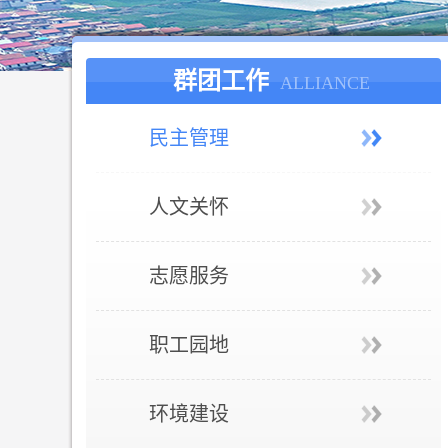
群团工作
ALLIANCE
民主管理
人文关怀
志愿服务
职工园地
环境建设