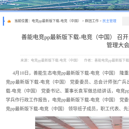
当前位置：
电竞pp最新版下载-电竞（中国）
>
群团工作
>
民主管理
善能电竞pp最新版下载-电竞（中国） 召
管理大
来源：电竞pp最新版下载-电竞（中国）
作者：善能电竞pp最新版下
4月10日，善能生态电竞pp最新版下载-电竞（中国） 
竞pp最新版下载-电竞（中国） 党委委员、总会计师张广
载-电竞（中国） 党委书记、董事长袁军做总结讲话，电竞p
学兵作行政工作
报告，电竞pp最新版下载-电竞（中国） 
竞pp最新版下载-电竞（中国） 领导班子成员，职工代表、先