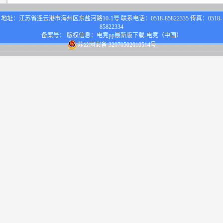
地址：江苏省连云港市海州区东盐河路10-1号 联系电话：0518-85822335 传真：0518-
85822334
备案号： 版权信息：电竞pp最新版下载-电竞（中国）
苏公网安备 32070502010514号