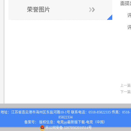
面提
荣誉图片
上一篇
下一篇
地址：江苏省连云港市海州区东盐河路10-1号 联系电话：0518-85822335 传真：0518-
85822334
备案号： 版权信息：电竞pp最新版下载-电竞（中国）
苏公网安备 32070502010514号