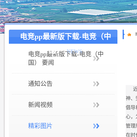
电竞pp最新版下载-电竞（中
国）
NEWS
电竞pp最新版下载-电竞（中
国） 要闻
通知公告
神、
新闻视频
倡导
心，
精彩图片
管理
在时