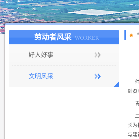
劳动者风采
WORKER
好人好事
文明风采
到资
长为
与建