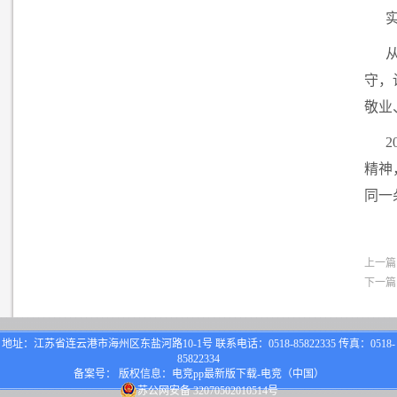
守，
敬业
精神
同一
上一篇
下一篇
地址：江苏省连云港市海州区东盐河路10-1号 联系电话：0518-85822335 传真：0518-
85822334
备案号： 版权信息：电竞pp最新版下载-电竞（中国）
苏公网安备 32070502010514号