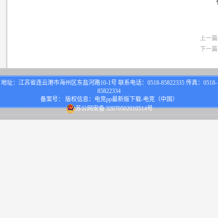
上一篇
下一篇
地址：江苏省连云港市海州区东盐河路10-1号 联系电话：0518-85822335 传真：0518-
85822334
备案号： 版权信息：电竞pp最新版下载-电竞（中国）
苏公网安备 32070502010514号