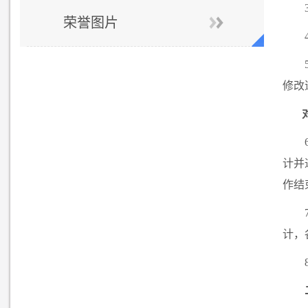
荣誉图片
修改
计并
作结
计，