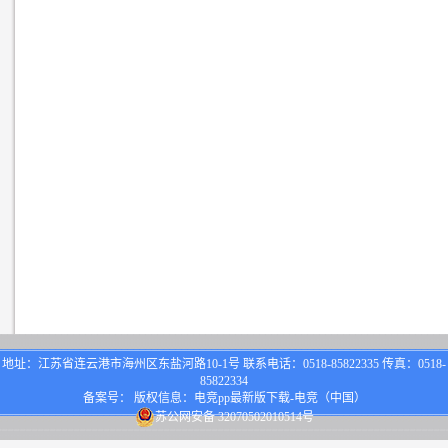
地址：江苏省连云港市海州区东盐河路10-1号 联系电话：0518-85822335 传真：0518-
85822334
备案号： 版权信息：电竞pp最新版下载-电竞（中国）
苏公网安备 32070502010514号