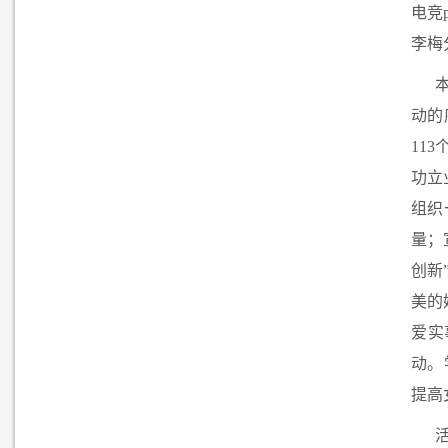
电竞
李梅
动的
11
功立
组织
量；
创新
美的
爱实
动。
提高