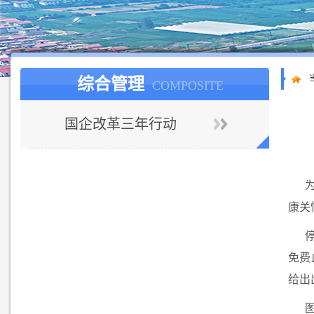
综合管理
COMPOSITE
国企改革三年行动
康关
免费
给出