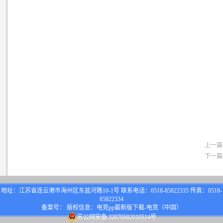
上一篇
下一篇
地址：江苏省连云港市海州区东盐河路10-1号 联系电话：0518-85822335 传真：0518-
85822334
备案号： 版权信息：电竞pp最新版下载-电竞（中国）
苏公网安备 32070502010514号