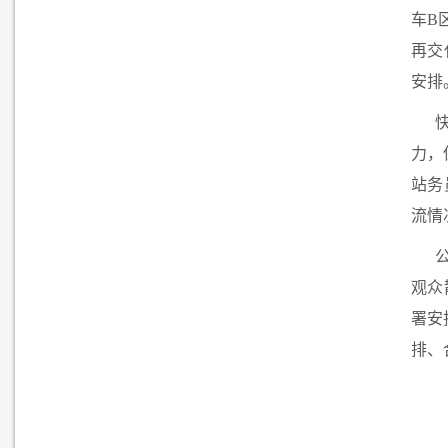
车B
再交
安排
力，
站务
流情
观众
署安
排、