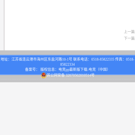
上一篇
下一篇
地址：江苏省连云港市海州区东盐河路10-1号 联系电话：0518-85822335 传真：0518-
85822334
备案号： 版权信息：电竞pp最新版下载-电竞（中国）
苏公网安备 32070502010514号