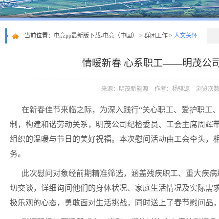
当前位置：
电竞pp最新版下载-电竞（中国）
>
群团工作
>
人文关怀
情暖新春 心系职工——明茂公
来源：明茂新能源
作者：杨骐源
浏览次数：
在新春佳节来临之际，为深入践行“关心职工、爱护职工
制，构建和谐劳动关系，明茂公司纪检委员、工会主席周辉
组织的温暖与节日的美好祝福。本次慰问活动由工会牵头，
务。
此次慰问对象经前期精准筛选，涵盖残疾职工、重大疾病
切交谈，详细询问他们的身体状况、家庭生活情况及实际需
极乐观的心态，勇敢面对生活挑战，同时送上了春节慰问品