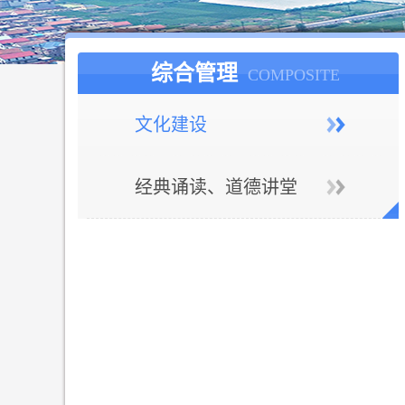
综合管理
COMPOSITE
文化建设
经典诵读、道德讲堂