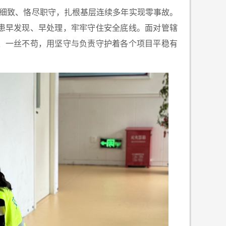
细致、恪尽职守，扎根基层连续多年实现零事故。
患早发现、早处理，牢牢守住安全底线。面对管辖
、一丝不苟，用坚守与负责守护着各个项目平稳有