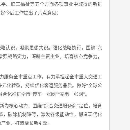
水平、职工福祉等五个方面各项事业中取得的新进
做好今后工作提出了六点意见：
战略认识，凝聚思想共识。强化战略执行，围绕“六
地。增强战略定力，深耕主责主业，培育核心竞争力，
力服务全市重点工作，有力承担起全市重大交通工
多元化转型，持续优化客运服务品质。做好“全球公
合化推进全市“停车一张网”“充电一张网”。
新为核心动力，围绕“综合交通服务商”定位，培育
革，破除机制障碍，激发各级能动性，锻造现代化
新产业，打造增长新引擎。