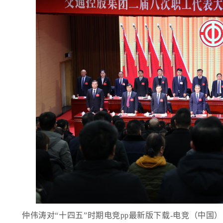
仲伟涛对“十四五”时期电竞pp最新版下载-电竞（中国