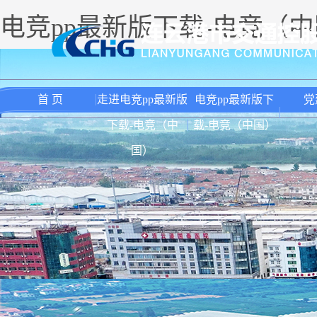
电竞pp最新版下载-电竞（
首 页
走进电竞pp最新版
电竞pp最新版下
党
下载-电竞（中
载-电竞（中国）
国）