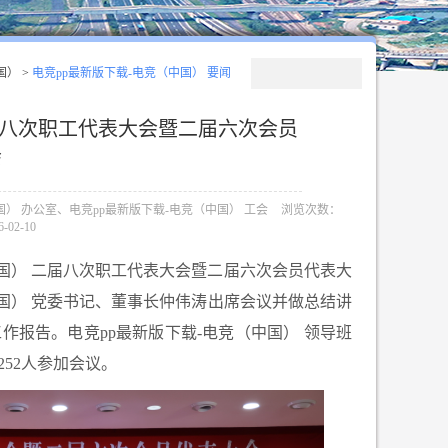
国）
>
电竞pp最新版下载-电竞（中国） 要闻
届八次职工代表大会暨二届六次会员
会
国） 办公室、电竞pp最新版下载-电竞（中国） 工会
浏览次数：
02-10
（中国） 二届八次职工代表大会暨二届六次会员代表大
中国） 党委书记、董事长仲伟涛出席会议并做总结讲
作报告。电竞pp最新版下载-电竞（中国） 领导班
252人参加会议。