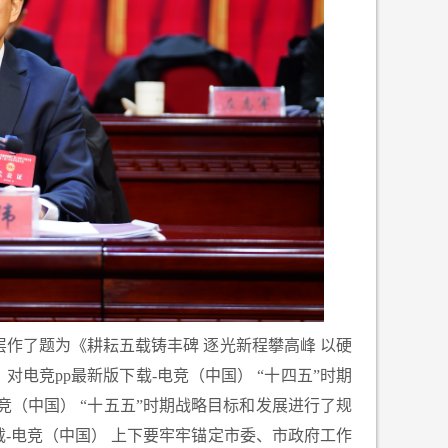
层作了题为《耕耘五载铸丰碑 逐光新程攀高峰 以硬
电竞pp最新版下载-电竞（中国） “十四五”时期
竞（中国） “十五五”时期战略目标和发展进行了规
载-电竞（中国） 上下要牢牢锚定市委、市政府工作