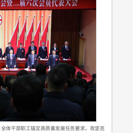
） 全体干部职工锚定高质量发展任务要求，攻坚克