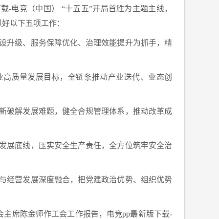
下载-电竞（中国） “十五五”开局首胜为主题主线，
抓好以下五项工作：
设升级、服务保障优化、治理效能提升为抓手，精
业高质量发展目标，全链条推动产业迭代、业态创
新破解发展难题，健全合规管理体系，推动改革成
发展底线，压实安全生产责任，全方位筑牢安全治
与经营发展深度融合，把党建政治优势、组织优势
会主席陈金师作工会工作报告，电竞pp最新版下载-