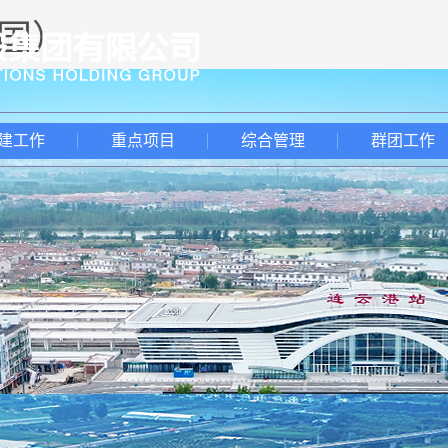
中国）
建工作
重点项目
综合管理
群团工作