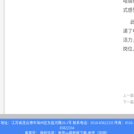
喂锦
式感
递了
活力
岗位
上一篇
下一篇
地址：江苏省连云港市海州区东盐河路10-1号 联系电话：0518-85822335 传真：0518-
85822334
备案号： 版权信息：电竞pp最新版下载-电竞（中国）