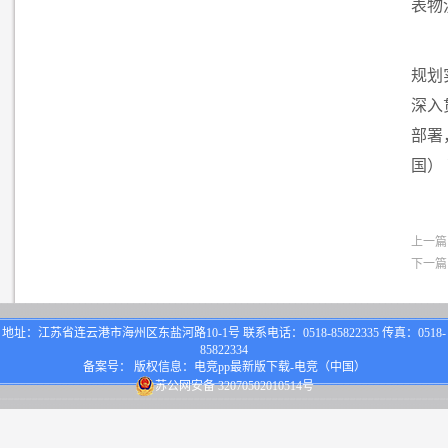
表物
规划
深入
部署
国）
上一篇
下一篇
地址：江苏省连云港市海州区东盐河路10-1号 联系电话：0518-85822335 传真：0518-
85822334
备案号： 版权信息：电竞pp最新版下载-电竞（中国）
苏公网安备 32070502010514号