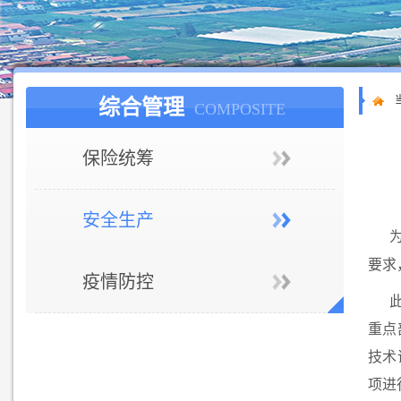
综合管理
COMPOSITE
保险统筹
安全生产
要求
疫情防控
重点
技术
项进