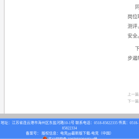
岗位
测评
安全
步遏
上一篇
下一篇
地址：江苏省连云港市海州区东盐河路10-1号 联系电话：0518-85822335 传真：0518-
85822334
备案号： 版权信息：电竞pp最新版下载-电竞（中国）