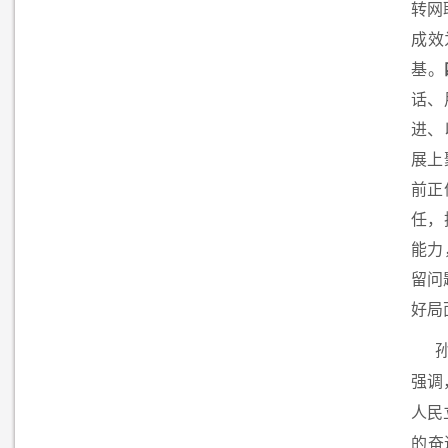
转网
成效
基。
话、
进、
展上
前正
任，
能力
留问
好局
强调
人民
的奋