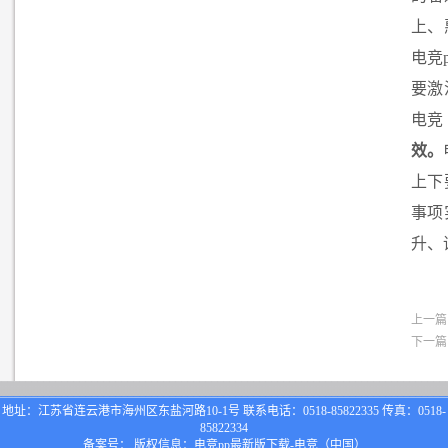
上、
电竞
要激
电竞
效。
上下
事项
升、
上一篇
下一篇
地址：江苏省连云港市海州区东盐河路10-1号 联系电话：0518-85822335 传真：0518-
85822334
备案号： 版权信息：电竞pp最新版下载-电竞（中国）