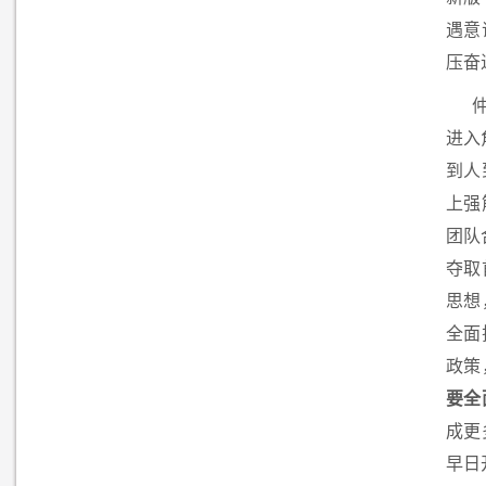
遇意
压奋
进入
到人
上强
团队
夺取
思想
全面
政策
要全
成更
早日