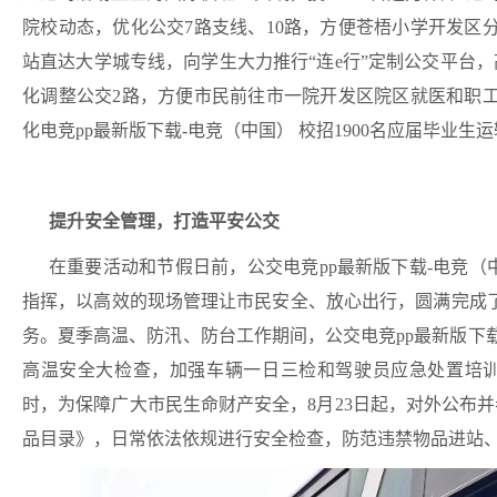
院校动态，优化公交7路支线、10路，方便苍梧小学开发区
站直达大学城专线，向学生大力推行“连e行
”
定制公交平台，
化调整公交
2路，方便市民前往市一院开发区院区就医和职
化电竞pp最新版下载-电竞（中国） 校招1900名应届毕业生
提升安全管理，打造平安公交
在重要活动和节假日前，公交电竞pp最新版下载-电竞（
指挥，以高效的现场管理让市民安全、放心出行，圆满完成
务
。
夏季高温、防汛、防台工作期间，公交电竞pp最新版下
高温安全大检查，加强车辆一日三检和驾驶员应急处置培
时，为保障广大市民生命财产安全，
8
月
23
日起，对外公布并
品目录》，日常依法依规进行安全检查，防范违禁物品进站