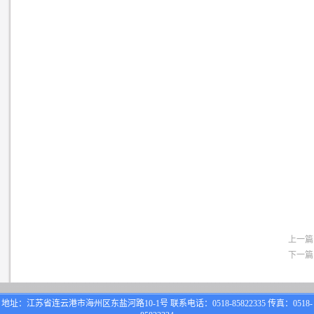
上一篇
下一篇
地址：江苏省连云港市海州区东盐河路10-1号 联系电话：0518-85822335 传真：0518-