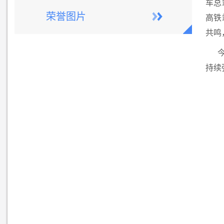
车总
荣誉图片
高铁
共鸣
持续