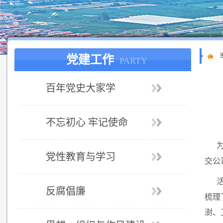
党建工作
PARTY
百年党史大家学
不忘初心 牢记使命
党性教育与学习
交公
反腐倡廉
梳理
澍、