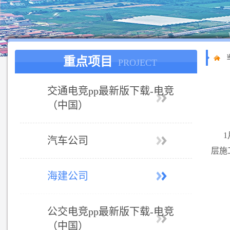
重点项目
PROJECT
交通电竞pp最新版下载-电竞
（中国）
汽车公司
层施
海建公司
公交电竞pp最新版下载-电竞
（中国）