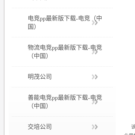
电竞pp最新版下载-电竞（中
国）
物流电竞pp最新版下载-电竞
（中国）
明茂公司
善能电竞pp最新版下载-电竞
（中国）
交培公司