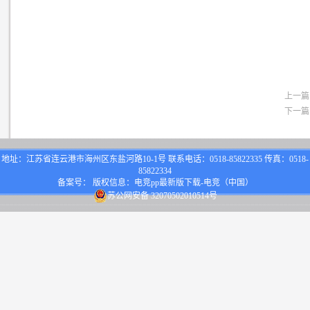
上一篇
下一篇
地址：江苏省连云港市海州区东盐河路10-1号 联系电话：0518-85822335 传真：0518-
85822334
备案号： 版权信息：电竞pp最新版下载-电竞（中国）
苏公网安备 32070502010514号