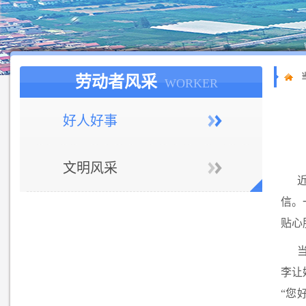
劳动者风采
WORKER
好人好事
文明风采
信。
贴心
李让
“您