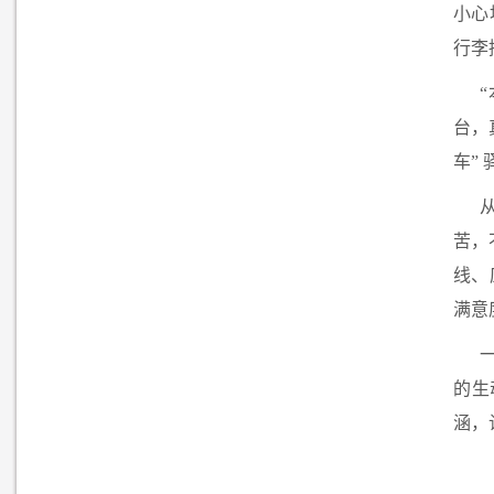
小心
行李
台，
车”
苦，
线、
满意
的生
涵，