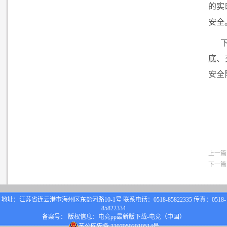
的实
安全
底、
安全
上一篇
下一篇
地址：江苏省连云港市海州区东盐河路10-1号 联系电话：0518-85822335 传真：0518-
85822334
备案号： 版权信息：电竞pp最新版下载-电竞（中国）
苏公网安备 32070502010514号