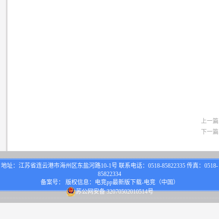
上一篇
下一篇
地址：江苏省连云港市海州区东盐河路10-1号 联系电话：0518-85822335 传真：0518-
85822334
备案号： 版权信息：电竞pp最新版下载-电竞（中国）
苏公网安备 32070502010514号