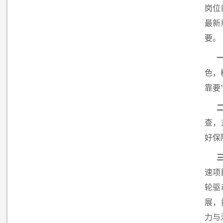
岗位
最新
要。
色，
靠要
查，
好保
速项
轮驱
展，
力与