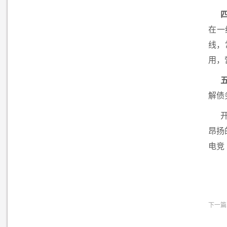
在一
线，
用，
解债
昂扬
电竞
下一篇