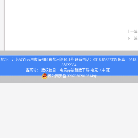
上一篇
下一篇
地址：江苏省连云港市海州区东盐河路10-1号 联系电话：0518-85822335 传真：0518-
85822334
备案号： 版权信息：电竞pp最新版下载-电竞（中国）
苏公网安备 32070502010514号