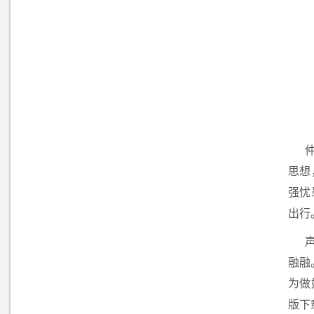
思想
强忧
出行
融融
为做
版下